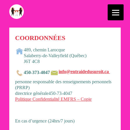
COORDONNÉES
489, chemin Larocque
Salaberry-de-Valleyfield (Québec)
J6T 4C8
info@entraidedusuroit.ca
450-373-4047
personne responsable des renseignements personnels
(PRRP)
directrice générale
450-73-4047
Politique Confidentialité EMFRS – Copie
En cas d’urgence (24hrs/7 jours)