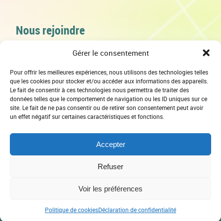
Nous rejoindre
489, chemin Larocque
Gérer le consentement
Salaberry-de-Valleyfield (Québec)
J6T 4C8
Pour offrir les meilleures expériences, nous utilisons des technologies telles
que les cookies pour stocker et/ou accéder aux informations des appareils.
Le fait de consentir à ces technologies nous permettra de traiter des
données telles que le comportement de navigation ou les ID uniques sur ce
450-373-4047
site. Le fait de ne pas consentir ou de retirer son consentement peut avoir
un effet négatif sur certaines caractéristiques et fonctions.
personne responsable de la protection des
renseignements personnels (PRPR)
directrice générale
Accepter
Politique Confidentialité EMFRS – Copie
info@entraidedusuroit.ca
Refuser
Voir les préférences
2017 | Entraidedusuroit.ca |
Site réalisé par
Politique de cookies
Déclaration de confidentialité
sudouestdesign.com